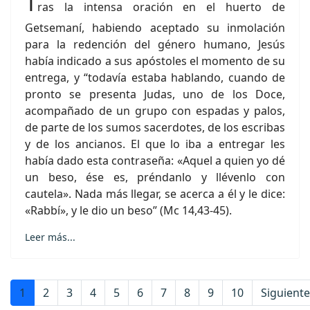
T
ras la intensa oración en el huerto de
Getsemaní, habiendo aceptado su inmolación
para la redención del género humano, Jesús
había indicado a sus apóstoles el momento de su
entrega, y “todavía estaba hablando, cuando de
pronto se presenta Judas, uno de los Doce,
acompañado de un grupo con espadas y palos,
de parte de los sumos sacerdotes, de los escribas
y de los ancianos. El que lo iba a entregar les
había dado esta contraseña: «Aquel a quien yo dé
un beso, ése es, préndanlo y llévenlo con
cautela». Nada más llegar, se acerca a él y le dice:
«Rabbí», y le dio un beso” (Mc 14,43-45).
Leer más...
1
2
3
4
5
6
7
8
9
10
Siguiente