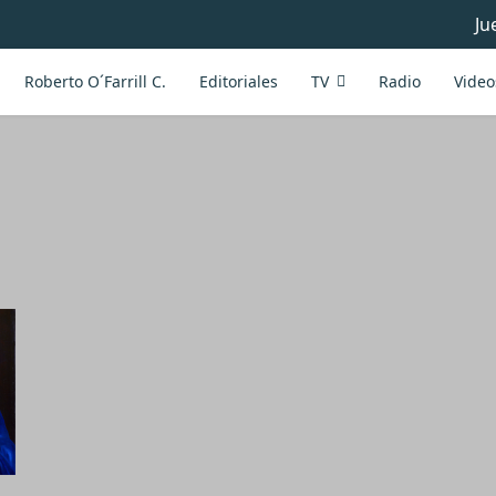
Ju
Roberto O´Farrill C.
Editoriales
TV
Radio
Video