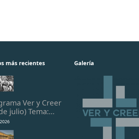
os más recientes
Galería
grama Ver y Creer
de julio) Tema:…
 2026