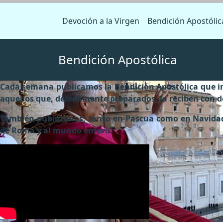
Devoción a la Virgen
Bendición Apostólic
Bendición Apostólica
Cada semana publicamos la Bendición Apostólica que im
aquellos que, debidamente preparados, la reciben con d
También publicamos, tanto en Pascua como en Navidad
de Roma y al mundo entero.