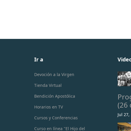
Ir a
Vide
Devoción a la Virgen
Tienda Virtual
Pro
Bendición Apostólica
(26 
Horarios en TV
Jul 27,
Cursos y Conferencias
Curso en línea "El Hijo del