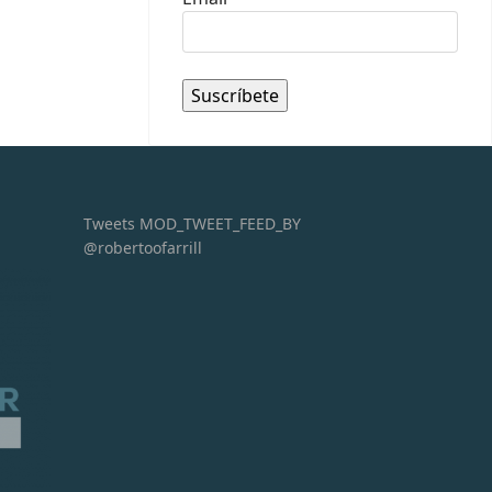
Tweets MOD_TWEET_FEED_BY
@robertoofarrill