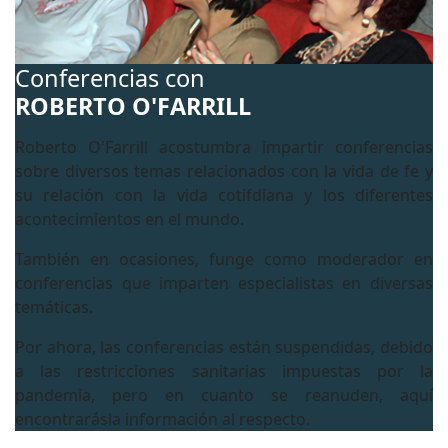
Conferencias con
ROBERTO O'FARRILL
Roberto O'Farrill acostumbra impartir conferencias
sobre diversos temas relacionados con la vida de fe y
su relación con la vida cotifdiana y los diferentes
acontecimientos en el mundo.
También en ocasiones, funge como moderador en
conferencias que imparten especialistas en diversas
temáticas.
Por ahora, las conferencias están suspendidas, debido
a las restricciones sanitarias impuestas por la
pandemia, pero en cuanto se reanuden, aquí
encontrarásla información al respecto.