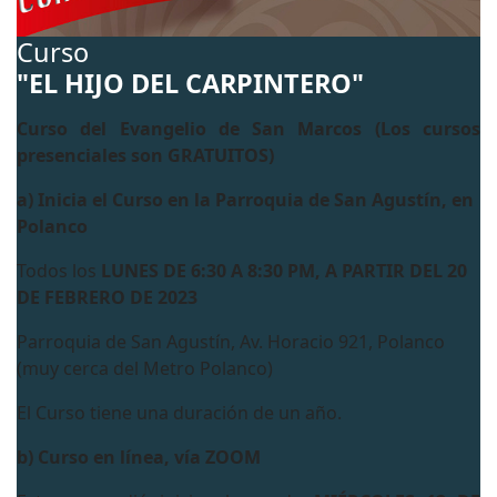
Curso
"EL HIJO DEL CARPINTERO"
Curso del Evangelio de San Marcos (Los cursos
presenciales son GRATUITOS)
a) Inicia el Curso en la Parroquia de San Agustín, en
Polanco
Todos los
LUNES DE 6:30 A 8:30 PM
, A PARTIR DEL 20
DE FEBRERO DE 2023
Parroquia de San Agustín, Av. Horacio 921, Polanco
(muy cerca del Metro Polanco)
El Curso tiene una duración de un año.
b) Curso en línea, vía ZOOM