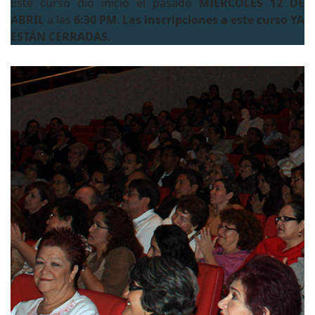
Este curso dió inicio el pasado
MIÉRCOLES 12 DE
ABRIL
a las
6:30 PM
.
Las inscripciones a este curso YA
ESTÁN CERRADAS.