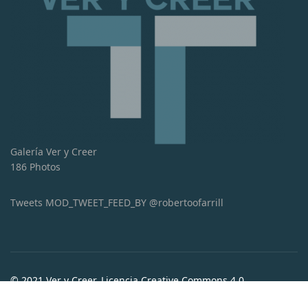
Galería Ver y Creer
186 Photos
Tweets MOD_TWEET_FEED_BY @robertoofarrill
© 2021 Ver y Creer. Licencia Creative Commons 4.0
Internacional (CC BY-NC-ND 4.0)