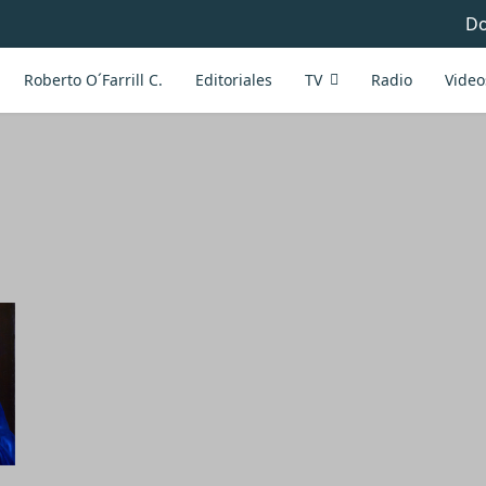
Do
Roberto O´Farrill C.
Editoriales
TV
Radio
Video