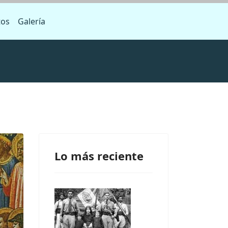
tos
Galería
Lo más reciente