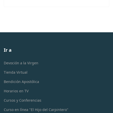
Ir a
Devoción a la Virgen
Tienda Virtual
Bendición Apostólica
Horarios en TV
Cursos y Conferencias
Curso en línea "El Hijo del Carpintero"