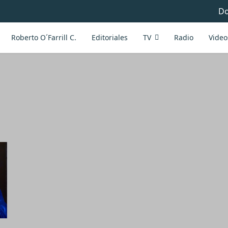
Do
Roberto O´Farrill C.
Editoriales
TV
Radio
Video