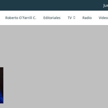
Ju
Roberto O´Farrill C.
Editoriales
TV
Radio
Video