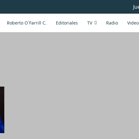
Ju
Roberto O´Farrill C.
Editoriales
TV
Radio
Video