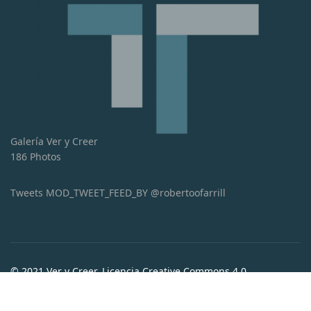
Galería Ver y Creer
186 Photos
Tweets MOD_TWEET_FEED_BY @robertoofarrill
© 2021 Ver y Creer. Licencia Creative Commons 4.0
Internacional (CC BY-NC-ND 4.0)