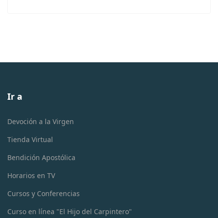
Ir a
Devoción a la Virgen
Tienda Virtual
Bendición Apostólica
Horarios en TV
Cursos y Conferencias
Curso en línea "El Hijo del Carpintero"