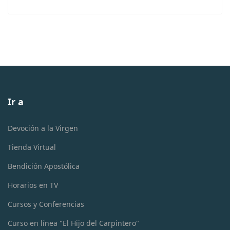
Ir a
Devoción a la Virgen
Tienda Virtual
Bendición Apostólica
Horarios en TV
Cursos y Conferencias
Curso en línea "El Hijo del Carpintero"