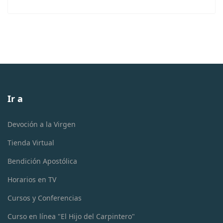
Ir a
Devoción a la Virgen
Tienda Virtual
Bendición Apostólica
Horarios en TV
Cursos y Conferencias
Curso en línea "El Hijo del Carpintero"