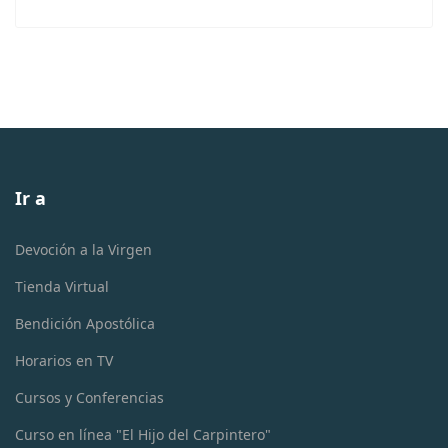
Ir a
Devoción a la Virgen
Tienda Virtual
Bendición Apostólica
Horarios en TV
Cursos y Conferencias
Curso en línea "El Hijo del Carpintero"