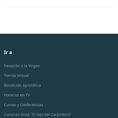
Ir a
Devoción a la Virgen
Tienda Virtual
Bendición Apostólica
Horarios en TV
Cursos y Conferencias
Curso en línea "El Hijo del Carpintero"