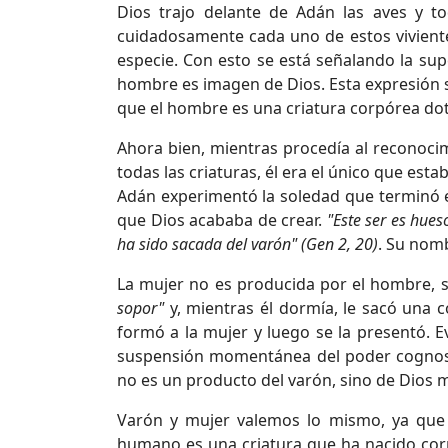
Dios trajo delante de Adán las aves y t
cuidadosamente cada uno de estos viviente
especie. Con esto se está señalando la sup
hombre es imagen de Dios. Esta expresión si
que el hombre es una criatura corpórea dotad
Ahora bien, mientras procedía al reconoc
todas las criaturas, él era el único que est
Adán experimentó la soledad que terminó e
que Dios acababa de crear.
"Este ser es hue
ha sido sacada del varón" (Gen 2, 20)
. Su nomb
La mujer no es producida por el hombre, 
sopor"
y, mientras él dormía, le sacó una c
formó a la mujer y luego se la presentó. E
suspensión momentánea del poder cognoscit
no es un producto del varón, sino de Dios 
Varón y mujer valemos lo mismo, ya que
humano es una criatura que ha nacido corpo