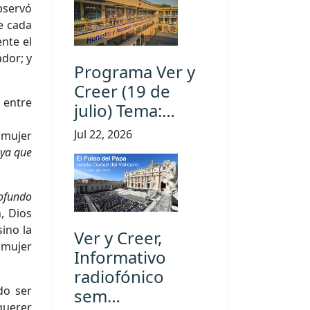
bservó
e cada
nte el
ador; y
Programa Ver y
Creer (19 de
 entre
julio) Tema:…
Jul 22, 2026
 mujer
 ya que
ofundo
, Dios
ino la
Ver y Creer,
 mujer
Informativo
radiofónico
do ser
sem…
querer