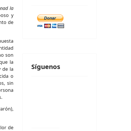
enad la
poso y
unto de
puesta
ntidad
no son
que la
Síguenos
 de la
cida o
s, sin
ersona
s.
arón),
lor de