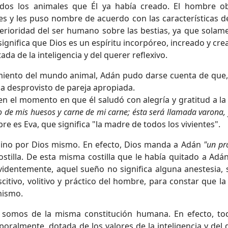
odos los animales que Él ya había creado. El hombre o
s y les puso nombre de acuerdo con las características d
erioridad del ser humano sobre las bestias, ya que solame
gnifica que Dios es un espíritu incorpóreo, increado y cre
a de la inteligencia y del querer reflexivo.
imiento del mundo animal, Adán pudo darse cuenta de que,
aba desprovisto de pareja apropiada.
n el momento en que él saludó con alegría y gratitud a la
so de mis huesos y carne de mi carne; ésta será llamada varona,
re es Eva, que significa "la madre de todos los vivientes".
sino por Dios mismo. En efecto, Dios manda a Adán
"un pr
ostilla. De esta misma costilla que le había quitado a Adán
videntemente, aquel sueño no significa alguna anestesia, s
ivo, volitivo y práctico del hombre, para constar que la
mismo.
 somos de la misma constitución humana. En efecto, to
ralmente, dotada de los valores de la inteligencia y del 