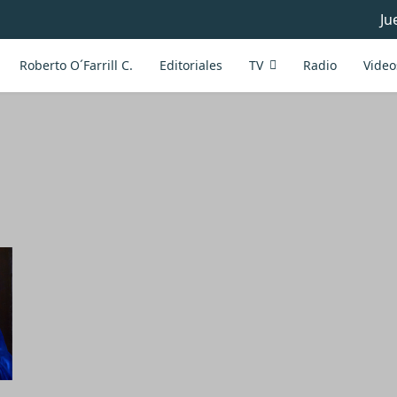
Ju
Roberto O´Farrill C.
Editoriales
TV
Radio
Video