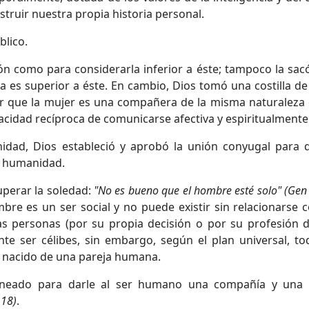
truir nuestra propia historia personal.
blico.
rón como para considerarla inferior a éste; tampoco la sacó
a es superior a éste. En cambio, Dios tomó una costilla de
ar que la mujer es una compañera de la misma naturaleza 
cidad recíproca de comunicarse afectiva y espiritualmente
nidad, Dios estableció y aprobó la unión conyugal para 
la humanidad.
uperar la soledad:
"No es bueno que el hombre esté solo" (Gen 
mbre es un ser social y no puede existir sin relacionarse c
s personas (por su propia decisión o por su profesión 
nte ser célibes, sin embargo, según el plan universal, to
 nacido de una pareja humana.
laneado para darle al ser humano una compañía y una
 18)
.