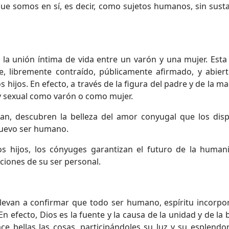
ue somos en sí, es decir, como sujetos humanos, sin susta
 la unión íntima de vida entre un varón y una mujer. Esta
le, libremente contraído, públicamente afirmado, y abiert
s hijos. En efecto, a través de la figura del padre y de la ma
y sexual como varón o como mujer.
n, descubren la belleza del amor conyugal que los dis
nuevo ser humano.
s hijos, los cónyuges garantizan el futuro de la human
ciones de su ser personal.
 llevan a confirmar que todo ser humano, espíritu incorpo
n efecto, Dios es la fuente y la causa de la unidad y de la 
ce bellas las cosas, participándoles su luz y su esplendor