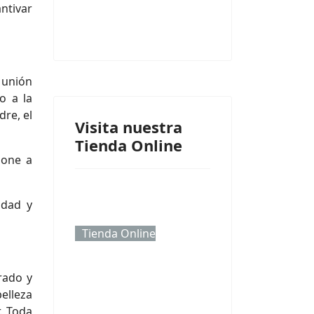
ntivar
 unión
o a la
dre, el
Visita nuestra
Tienda Online
pone a
idad y
Tienda Online
rado y
belleza
. Toda