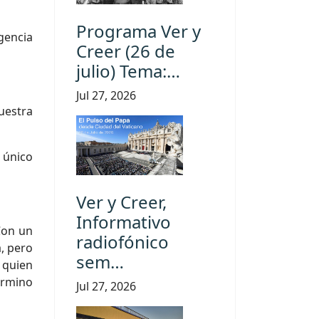
Programa Ver y
gencia
Creer (26 de
julio) Tema:…
Jul 27, 2026
uestra
o único
Ver y Creer,
Informativo
Con un
radiofónico
a, pero
sem…
a quien
érmino
Jul 27, 2026