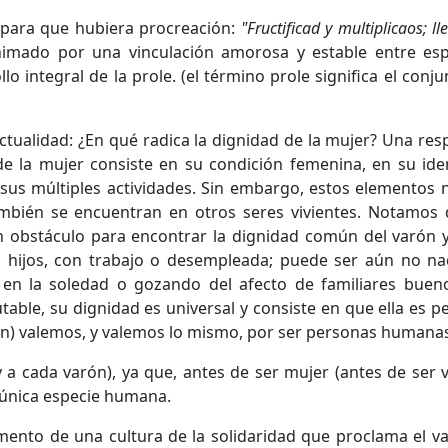
 para que hubiera procreación:
"Fructificad y multiplicaos; ll
nimado por una vinculación amorosa y estable entre es
lo integral de la prole. (el término prole significa el conj
ualidad: ¿En qué radica la dignidad de la mujer? Una res
de la mujer consiste en su condición femenina, en su ide
 sus múltiples actividades. Sin embargo, estos elementos 
también se encuentran en otros seres vivientes. Notamos 
n obstáculo para encontrar la dignidad común del varón y
on hijos, con trabajo o desempleada; puede ser aún no na
en la soledad o gozando del afecto de familiares bueno
table, su dignidad es universal y consiste en que ella es p
ón) valemos, y valemos lo mismo, por ser personas humana
a cada varón), ya que, antes de ser mujer (antes de ser v
 única especie humana.
mento de una cultura de la solidaridad que proclama el va