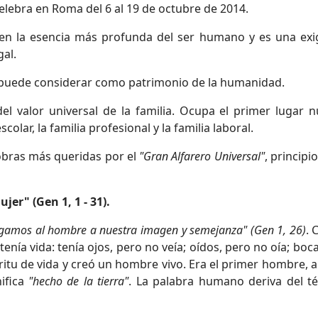
celebra en Roma del 6 al 19 de octubre de 2014.
o en la esencia más profunda del ser humano y es una exi
al.
se puede considerar como patrimonio de la humanidad.
l valor universal de la familia. Ocupa el primer lugar n
scolar, la familia profesional y la familia laboral.
s obras más queridas por el
"Gran Alfarero Universal"
, principi
jer" (Gen 1, 1 - 31).
gamos al hombre a nuestra imagen y semejanza" (Gen 1, 26)
. 
enía vida: tenía ojos, pero no veía; oídos, pero no oía; boc
ritu de vida y creó un hombre vivo. Era el primer hombre, 
ifica
"hecho de la tierra"
. La palabra humano deriva del t