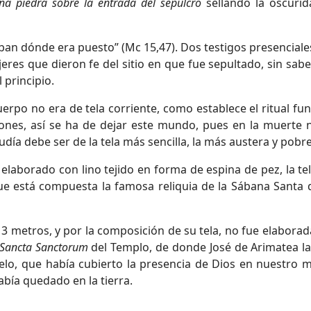
na piedra sobre la entrada del sepulcro
sellando la oscurid
aban dónde era puesto” (Mc 15,47). Dos testigos presenciale
eres que dieron fe del sitio en que fue sepultado, sin sabe
 principio.
uerpo no era de tela corriente, como establece el ritual fu
iones, así se ha de dejar este mundo, pues en la muerte 
udía debe ser de la tela más sencilla, la más austera y pobre
, elaborado con lino tejido en forma de espina de pez, la t
que está compuesta la famosa reliquia de la Sábana Santa 
13 metros, y por la composición de su tela, no fue elabora
Sancta Sanctorum
del Templo, de donde José de Arimatea l
elo, que había cubierto la presencia de Dios en nuestro 
bía quedado en la tierra.