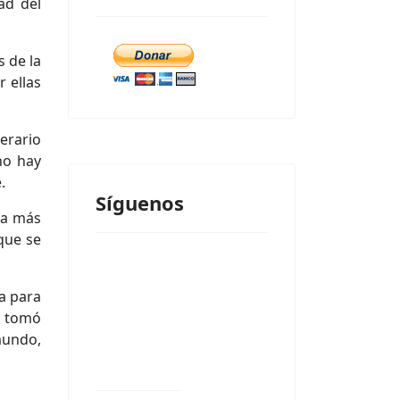
ad del
s de la
r ellas
nerario
no hay
.
Síguenos
ela más
que se
da para
a tomó
mundo,