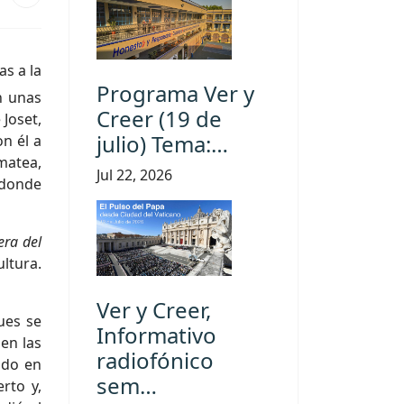
s a la
Programa Ver y
n unas
Creer (19 de
Joset,
julio) Tema:…
n él a
imatea,
Jul 22, 2026
 donde
era del
ltura.
Ver y Creer,
ues se
Informativo
en las
radiofónico
ndo en
sem…
rto y,