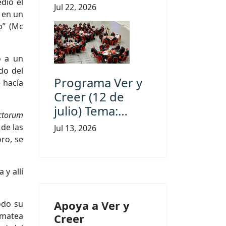
dió el
Jul 22, 2026
o en un
o” (Mc
ó a un
do del
Programa Ver y
 hacía
Creer (12 de
julio) Tema:…
ctorum
de las
Jul 13, 2026
ro, se
 y allí
Apoya a Ver y
odo su
imatea
Creer