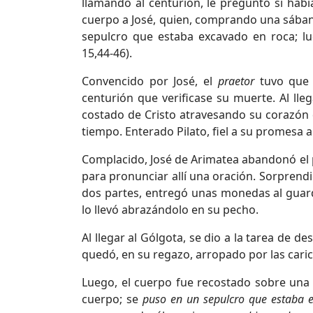
llamando al centurión, le preguntó si hab
cuerpo a José, quien, comprando una sábana,
sepulcro que estaba excavado en roca; lu
15,44-46).
Convencido por José, el
praetor
tuvo que 
centurión que verificase su muerte. Al lle
costado de Cristo atravesando su corazón 
tiempo. Enterado Pilato, fiel a su promesa a
Complacido, José de Arimatea abandonó el pr
para pronunciar allí una oración. Sorprendi
dos partes, entregó unas monedas al guard
lo llevó abrazándolo en su pecho.
Al llegar al Gólgota, se dio a la tarea de de
quedó, en su regazo, arropado por las cari
Luego, el cuerpo fue recostado sobre una p
cuerpo; se
puso en un sepulcro que estaba 