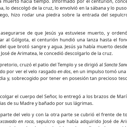
ía muerto hacía tiempo. Informado por el centurión, conce
 lo descolgó de la cruz, lo envolvió en la sábana y lo pus
ego, hizo rodar una piedra sobre la entrada del sepulcr
asegurarse de que Jesús ya estuviese muerto, y orden
gar al Gólgota, el centurión hundió una lanza hasta el fon
del que brotó sangre y agua. Jesús ya había muerto desde
 José de Arimatea, le concedió descolgarlo de la cruz.
etorio, cruzó el patio del Templo y se dirigió al
Sancta San
do por ver el velo rasgado
en dos
, en un impulso tomó una 
ia y, sobrecogido por tener en posesión tan precioso teso
scolgar el cuerpo del Señor, lo entregó a los brazos de María
cias de su Madre y bañado por sus lágrimas.
arte del velo y con la otra parte se cubrió el frente de t
excavado en roca
, sepulcro que había adquirido José de Ar