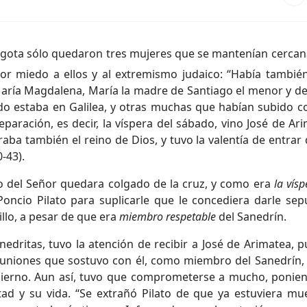
ólgota sólo quedaron tres mujeres que se mantenían cercana
por miedo a ellos y al extremismo judaico: “Había tambié
María Magdalena, María la madre de Santiago el menor y de 
do estaba en Galilea, y otras muchas que habían subido co
eparación, es decir, la víspera del sábado, vino José de Ar
ba también el reino de Dios, y tuvo la valentía de entrar
0-43).
o del Señor quedara colgado de la cruz, y como era
la vísp
ncio Pilato para suplicarle que le concediera darle sepu
illo, a pesar de que era
miembro respetable
del Sanedrín.
nedritas, tuvo la atención de recibir a José de Arimatea, p
uniones que sostuvo con él, como miembro del Sanedrín, 
ierno. Aun así, tuvo que comprometerse a mucho, ponie
rtad y su vida. “Se extrañó Pilato de que ya estuviera mue