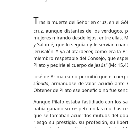
T
ras la muerte del Señor en cruz, en el G
cruz, aunque distantes de los verdugos, 
mujeres mirando desde lejos, entre ellas, 
y Salomé, que lo seguían y le servían cuan
Jerusalén.
Y ya al atardecer, como era la Pr
miembro respetable del Consejo, que espera
Pilato y pedirle el cuerpo de Jesús” (Mc 15,4
José de Arimatea no permitió que el cuerp
sábado
, armándose de valor acudió ante Po
Obtener de Pilato ese beneficio no fue senc
Aunque Pilato estaba fastidiado con los sa
había ganado su respeto en las muchas re
que se tomaban acuerdos mutuos del gob
riesgo su prestigio, su profesión, su libe